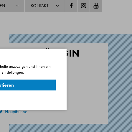
TEN
KONTAKT
DIE QUIZKÖNIGIN
ODER NIX QUIZ
nhalte anzuzeigen und Ihnen ein
WAASSMA NET
 Einstellungen.
Komödie von Eberhard Wagner
ptieren
5 Minuten
remiere: 08.01.2022
Hauptbühne