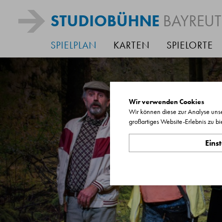
STUDIOBÜHNE
BAYREU
SPIELPLAN
KARTEN
SPIELORTE
Wir verwenden Cookies
Wir können diese zur Analyse unse
großartiges Website-Erlebnis zu bi
Eins