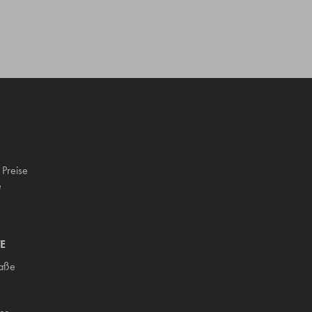
 Preise
e
E
raße