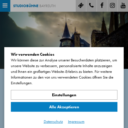
STUDIOBÜHNE
BAYREUTH
Wir verwenden Cookies
Wir können diese zur Analyse unserer Besucherdaten platzieren, um
unsere Website zu verbessern, personalisierte Inhalte anzuzeigen
und Ihnen ein großartiges Website-Erlebnis zu bieten. Für weitere
Informationen zu den von uns verwendeten Cookies öffnen Sie die
Einstellungen.
DRACULA
Einstellungen
Bram Stokers Meisterwerk als szenische Lesung
Alle Akzeptieren
75 Minuten. Keine Pause.
Premiere: 19.04.2026
Datenschutz
Impressum
Hauptbühne