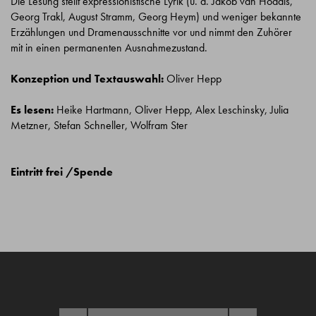
Die Lesung stellt expressionistische Lyrik (u. a. Jakob van Hoddis,
Georg Trakl, August Stramm, Georg Heym) und weniger bekannte
Erzählungen und Dramenausschnitte vor und nimmt den Zuhörer
mit in einen permanenten Ausnahmezustand.
Konzeption und Textauswahl:
Oliver Hepp
Es lesen:
Heike Hartmann, Oliver Hepp, Alex Leschinsky, Julia
Metzner, Stefan Schneller, Wolfram Ster
Eintritt frei /Spende