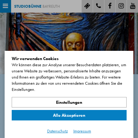
STUDIOBÜHNE
BAYREUTH
Wir verwenden Cookies
Wir können diese zur Analyse unserer Besucherdaten platzieren, um
unsere Website zu verbessern, personalisierte Inhalte anzuzeigen
und Ihnen ein großartiges Website-Erlebnis zu bieten. Für weitere
Informationen zu den von uns verwendeten Cookies öffnen Sie die
Einstellungen.
DAS ZEITALTER DER
ÜBERFORDERUNG
Einstellungen
Alle Akzeptieren
Texte aus dem Expressionismus
60 Minuten.
Datenschutz
Impressum
22.03.2026