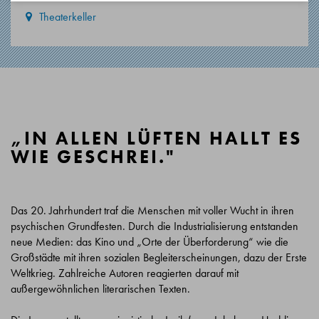
Theaterkeller
„IN ALLEN LÜFTEN HALLT ES
WIE GESCHREI."
Das 20. Jahrhundert traf die Menschen mit voller Wucht in ihren
psychischen Grundfesten. Durch die Industrialisierung entstanden
neue Medien: das Kino und „Orte der Überforderung“ wie die
Großstädte mit ihren sozialen Begleiterscheinungen, dazu der Erste
Weltkrieg. Zahlreiche Autoren reagierten darauf mit
außergewöhnlichen literarischen Texten.