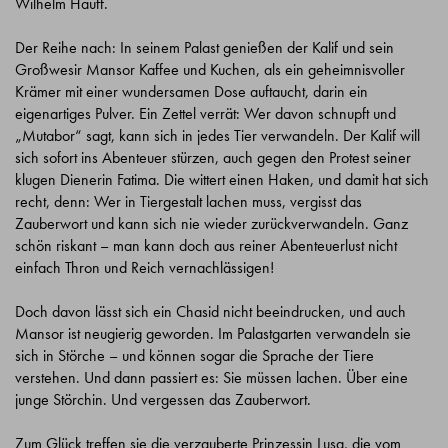
Wilhelm Hauff.
Der Reihe nach: In seinem Palast genießen der Kalif und sein
Großwesir Mansor Kaffee und Kuchen, als ein geheimnisvoller
Krämer mit einer wundersamen Dose auftaucht, darin ein
eigenartiges Pulver. Ein Zettel verrät: Wer davon schnupft und
„Mutabor“ sagt, kann sich in jedes Tier verwandeln. Der Kalif will
sich sofort ins Abenteuer stürzen, auch gegen den Protest seiner
klugen Dienerin Fatima. Die wittert einen Haken, und damit hat sich
recht, denn: Wer in Tiergestalt lachen muss, vergisst das
Zauberwort und kann sich nie wieder zurückverwandeln. Ganz
schön riskant – man kann doch aus reiner Abenteuerlust nicht
einfach Thron und Reich vernachlässigen!
Doch davon lässt sich ein Chasid nicht beeindrucken, und auch
Mansor ist neugierig geworden. Im Palastgarten verwandeln sie
sich in Störche – und können sogar die Sprache der Tiere
verstehen. Und dann passiert es: Sie müssen lachen. Über eine
junge Störchin. Und vergessen das Zauberwort.
Zum Glück treffen sie die verzauberte Prinzessin Lusa, die vom