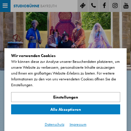
STUDIOBÜHNE
BAYREUTH
Wir verwenden Cookies
Wir können diese zur Analyse unserer Besucherdaten platzieren, um
unsere Website zu verbessern, personalisierte Inhalte anzuzeigen
und Ihnen ein großartiges Website-Erlebnis zu bieten. Für weitere
Informationen zu den von uns verwendeten Cookies öffnen Sie die
Einstellungen.
MUTABOR - DAS
MÄRCHEN VON KALIF
Einstellungen
STORCH
Alle Akzeptieren
nach Wilhelm Hauff, Bühnenfassung von Dorothea
Datenschutz
Impressum
Kirschbaum