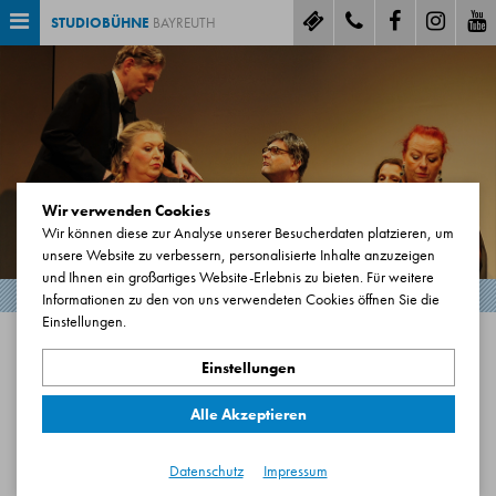
STUDIOBÜHNE
BAYREUTH
Wir verwenden Cookies
Wir können diese zur Analyse unserer Besucherdaten platzieren, um
unsere Website zu verbessern, personalisierte Inhalte anzuzeigen
und Ihnen ein großartiges Website-Erlebnis zu bieten. Für weitere
Informationen zu den von uns verwendeten Cookies öffnen Sie die
Einstellungen.
ALLE TERMINE IM BLICK!
Einstellungen
Wenn Sie immer wissen wollen, wann wir welches Stück spielen,
Alle Akzeptieren
dann sind Sie hier genau richtig!
Datenschutz
Impressum
[ Kalender ]