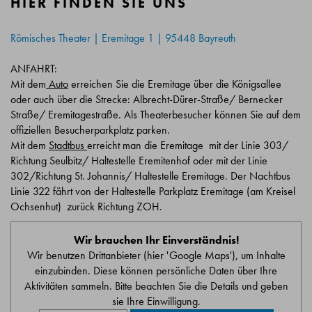
HIER FINDEN SIE UNS
Römisches Theater | Eremitage 1 | 95448 Bayreuth
ANFAHRT:
Mit dem
Auto
erreichen Sie die Eremitage über die Königsallee
oder auch über die Strecke: Albrecht-Dürer-Straße/ Bernecker
Straße/ Eremitagestraße. Als Theaterbesucher können Sie auf dem
offiziellen Besucherparkplatz parken.
Mit dem
Stadtbus
erreicht man die Eremitage mit der Linie 303/
Richtung Seulbitz/ Haltestelle Eremitenhof oder mit der Linie
302/Richtung St. Johannis/ Haltestelle Eremitage. Der Nachtbus
Linie 322 fährt von der Haltestelle Parkplatz Eremitage (am Kreisel
Ochsenhut) zurück Richtung ZOH.
Wir brauchen Ihr Einverständnis!
Wir benutzen Drittanbieter (hier 'Google Maps'), um Inhalte
einzubinden. Diese können persönliche Daten über Ihre
Aktivitäten sammeln. Bitte beachten Sie die Details und geben
sie Ihre Einwilligung.