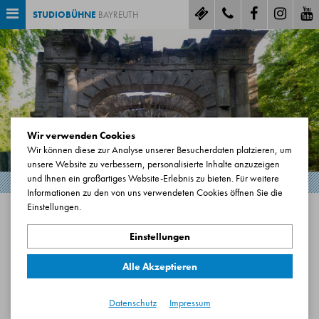
STUDIOBÜHNE
BAYREUTH
Wir verwenden Cookies
Wir können diese zur Analyse unserer Besucherdaten platzieren, um
unsere Website zu verbessern, personalisierte Inhalte anzuzeigen
und Ihnen ein großartiges Website-Erlebnis zu bieten. Für weitere
Informationen zu den von uns verwendeten Cookies öffnen Sie die
Einstellungen.
EREMITAGE
Einstellungen
Römisches Theater
Eremitage 1
Alle Akzeptieren
95448 Bayreuth
Datenschutz
Impressum
Karte anzeigen