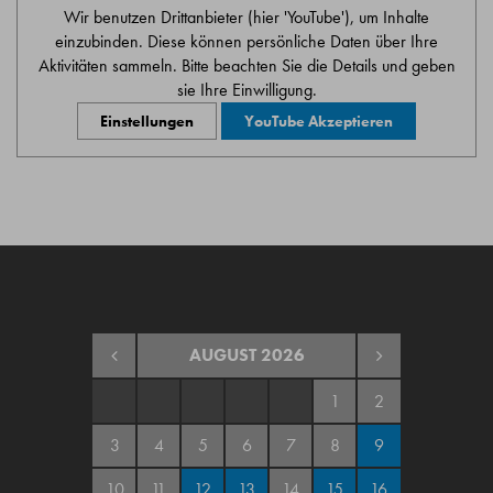
Wir benutzen Drittanbieter (hier 'YouTube'), um Inhalte
einzubinden. Diese können persönliche Daten über Ihre
Aktivitäten sammeln. Bitte beachten Sie die Details und geben
sie Ihre Einwilligung.
Einstellungen
YouTube Akzeptieren
AUGUST
2026
1
2
3
4
5
6
7
8
9
10
11
12
13
14
15
16