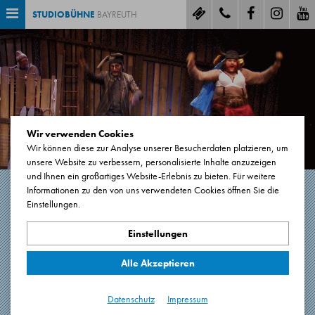
STUDIOBÜHNE
BAYREUTH
Wir verwenden Cookies
Wir können diese zur Analyse unserer Besucherdaten platzieren, um
unsere Website zu verbessern, personalisierte Inhalte anzuzeigen
und Ihnen ein großartiges Website-Erlebnis zu bieten. Für weitere
Informationen zu den von uns verwendeten Cookies öffnen Sie die
Einstellungen.
OX UND ESEL
Einstellungen
Eine Art Krippenspiel von Norbert Ebel
Alle Akzeptieren
60 Minuten. Keine Pause.
Premiere: 07.11.2021
Datenschutz
Impressum
Hauptbühne