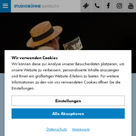
STUDIOBÜHNE
BAYREUTH
Wir verwenden Cookies
Wir können diese zur Analyse unserer Besucherdaten platzieren, um
unsere Website zu verbessern, personalisierte Inhalte anzuzeigen
und Ihnen ein großartiges Website-Erlebnis zu bieten. Für weitere
Informationen zu den von uns verwendeten Cookies öffnen Sie die
Einstellungen.
GLÜCKLICHE TAGE
Einstellungen
von Samuel Beckett
Alle Akzeptieren
85 Minuten
Premiere: 01.10.2022
Datenschutz
Impressum
Hauptbühne