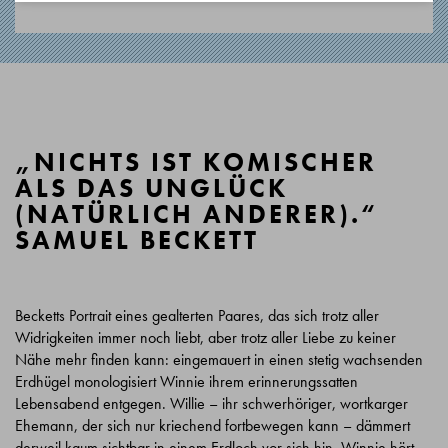
„NICHTS IST KOMISCHER
ALS DAS UNGLÜCK
(NATÜRLICH ANDERER).“
SAMUEL BECKETT
Becketts Portrait eines gealterten Paares, das sich trotz aller
Widrigkeiten immer noch liebt, aber trotz aller Liebe zu keiner
Nähe mehr finden kann: eingemauert in einen stetig wachsenden
Erdhügel monologisiert Winnie ihrem erinnerungssatten
Lebensabend entgegen. Willie – ihr schwerhöriger, wortkarger
Ehemann, der sich nur kriechend fortbewegen kann – dämmert
derweil kaum sichtbar in einem Erdloch vor sich hin. Winnie hört