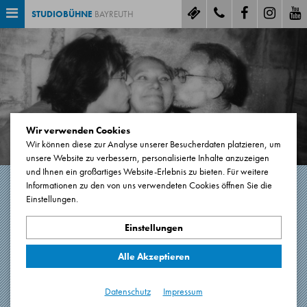
STUDIOBÜHNE
BAYREUTH
Wir verwenden Cookies
Wir können diese zur Analyse unserer Besucherdaten platzieren, um
unsere Website zu verbessern, personalisierte Inhalte anzuzeigen
und Ihnen ein großartiges Website-Erlebnis zu bieten. Für weitere
Informationen zu den von uns verwendeten Cookies öffnen Sie die
Einstellungen.
EIN ABEND FÜR ILSE
SCHÖRNER
Einstellungen
Alle Akzeptieren
Eine Hommage
100 Minuten. Eine Pause.
Datenschutz
Impressum
Premiere: 22.03.2022