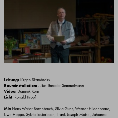
Leitung:
Jürgen Skambraks
Rauminstallation:
Julius Theodor Semmelmann
Video:
Dominik Kern
Licht
: Ronald Kropf
Mit:
Hans Walter Bottenbruch, Silvia Guhr, Werner Hildenbrand,
Uwe Hoppe, Sylvia Lauterbach, Frank Joseph Maisel, Johanna