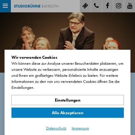
STUDIOBÜHNE
BAYREUTH
Wir verwenden Cookies
Wir können diese zur Analyse unserer Besucherdaten platzieren, um
unsere Website zu verbessern, personalisierte Inhalte anzuzeigen
und Ihnen ein großartiges Website-Erlebnis zu bieten. Für weitere
Informationen zu den von uns verwendeten Cookies öffnen Sie die
Einstellungen.
DIE ENTE BLEIBT
DRAUSSEN!
Einstellungen
Alle Akzeptieren
Lachen mit Loriot
Spieldauer ca. 2 Stunden. Eine Pause.
Datenschutz
Impressum
Premiere: 08.10.2016