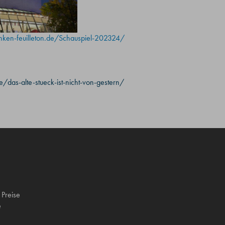
nken-feuilleton.de/Schauspiel-202324/
e/das-alte-stueck-ist-nicht-von-gestern/
 Preise
e