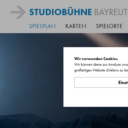
STUDIOBÜHNE
BAYREU
SPIELPLAN
KARTEN
SPIELORTE
Wir verwenden Cookies
Wir können diese zur Analyse unse
großartiges Website-Erlebnis zu bi
Eins