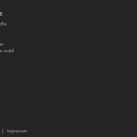
E
raße
er
e mobil
Impressum