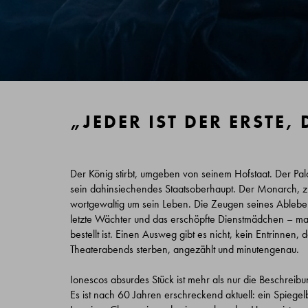
„JEDER IST DER ERSTE, 
Der König stirbt, umgeben von seinem Hofstaat. Der Palas
sein dahinsiechendes Staatsoberhaupt. Der Monarch, zugl
wortgewaltig um sein Leben. Die Zeugen seines Ablebens
letzte Wächter und das erschöpfte Dienstmädchen – mac
bestellt ist. Einen Ausweg gibt es nicht, kein Entrinnen,
Theaterabends sterben, angezählt und minutengenau.
Ionescos absurdes Stück ist mehr als nur die Beschrei
Es ist nach 60 Jahren erschreckend aktuell: ein Spiegelb