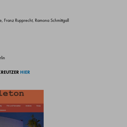
tze, Franz Rupprecht, Ramona Schmittgall
lin
KREUTZER
HIER