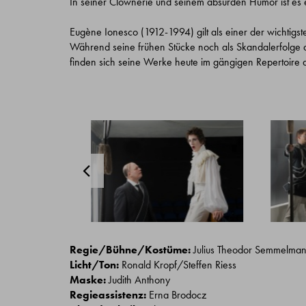
In seiner Clownerie und seinem absurden Humor ist es e
Eugène Ionesco (1912-1994) gilt als einer der wichtigs
Während seine frühen Stücke noch als Skandalerfolge 
finden sich seine Werke heute im gängigen Repertoire d
Regie/Bühne/Kostüme:
Julius Theodor Semmelma
Licht/Ton:
Ronald Kropf/Steffen Riess
Maske:
Judith Anthony
Regieassistenz:
Erna Brodocz