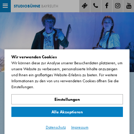
STUDIOBÜHNE
BAYREUTH
Wir verwenden Cookies
Wir können diese zur Analyse unserer Besucherdaten platzieren, um
unsere Website zu verbessern, personalisierte Inhalte anzuzeigen
und Ihnen ein großartiges Website-Erlebnis zu bieten. Für weitere
Informationen zu den von uns verwendeten Cookies öffnen Sie die
Einstellungen.
EIN HAUCH VON
WINTERWETTER
Einstellungen
Alle Akzeptieren
Musikalisches Kobold-Märchen von Charles Way
1 Stunde. Keine Pause.
Datenschutz
Impressum
Premiere: 10.11.2024