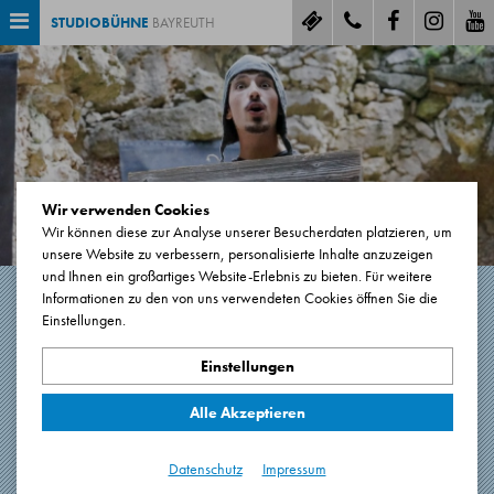
STUDIOBÜHNE
BAYREUTH
Wir verwenden Cookies
Wir können diese zur Analyse unserer Besucherdaten platzieren, um
unsere Website zu verbessern, personalisierte Inhalte anzuzeigen
und Ihnen ein großartiges Website-Erlebnis zu bieten. Für weitere
Informationen zu den von uns verwendeten Cookies öffnen Sie die
Einstellungen.
MACBETH
Einstellungen
Tragödie von William Shakespeare
Alle Akzeptieren
105 Minuten. Keine Pause
Premiere: 19.07.2019
Datenschutz
Impressum
Sanspareil