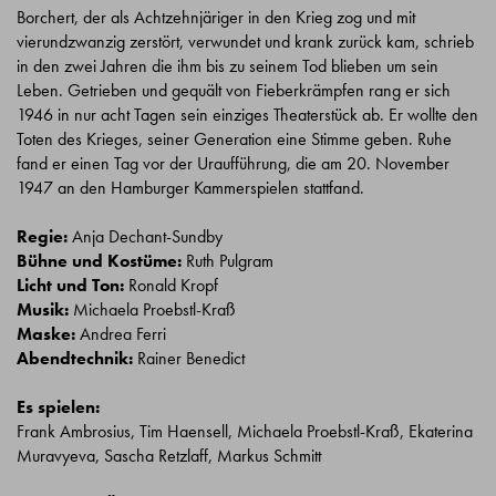
Borchert, der als Achtzehnjäriger in den Krieg zog und mit
vierundzwanzig zerstört, verwundet und krank zurück kam, schrieb
in den zwei Jahren die ihm bis zu seinem Tod blieben um sein
Leben. Getrieben und gequält von Fieberkrämpfen rang er sich
1946 in nur acht Tagen sein einziges Theaterstück ab. Er wollte den
Toten des Krieges, seiner Generation eine Stimme geben. Ruhe
fand er einen Tag vor der Uraufführung, die am 20. November
1947 an den Hamburger Kammerspielen stattfand.
Regie:
Anja Dechant-Sundby
Bühne und Kostüme:
Ruth Pulgram
Licht und Ton:
Ronald Kropf
Musik:
Michaela Proebstl-Kraß
Maske:
Andrea Ferri
Abendtechnik:
Rainer Benedict
Es spielen:
Frank Ambrosius, Tim Haensell, Michaela Proebstl-Kraß, Ekaterina
Muravyeva, Sascha Retzlaff, Markus Schmitt