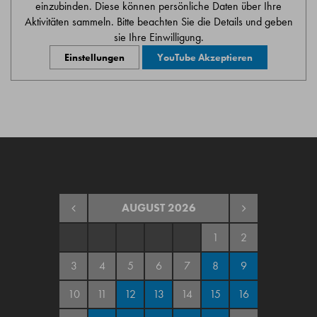
einzubinden. Diese können persönliche Daten über Ihre
Aktivitäten sammeln. Bitte beachten Sie die Details und geben
sie Ihre Einwilligung.
Einstellungen
YouTube Akzeptieren
AUGUST
2026
1
2
3
4
5
6
7
8
9
10
11
12
13
14
15
16