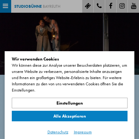
STUDIOBÜHNE
BAYREUTH
Wir verwenden Cookies
Wir können diese zur Analyse unserer Besucherdaten platzieren, um
unsere Website zu verbessern, personalisierte Inhalte anzuzeigen
und Ihnen ein großartiges Website-Erlebnis zu bieten. Für weitere
Informationen zu den von uns verwendeten Cookies öffnen Sie die
Einstellungen.
DRAUSSEN VOR DER TÜR
Einstellungen
von Wolfgang Borchert
Alle Akzeptieren
1 Stunde 45 Minuten. Keine Pause.
Premiere: 01.03.2019
Datenschutz
Impressum
Saal