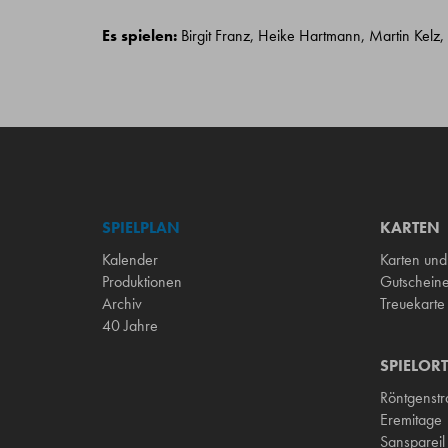
Es spielen:
Birgit Franz, Heike Hartmann, Martin Kelz,
SPIELPLAN
KARTEN
Kalender
Karten und
Produktionen
Gutschein
Archiv
Treuekarte
40 Jahre
SPIELORT
Röntgenst
Eremitage
Sanspareil