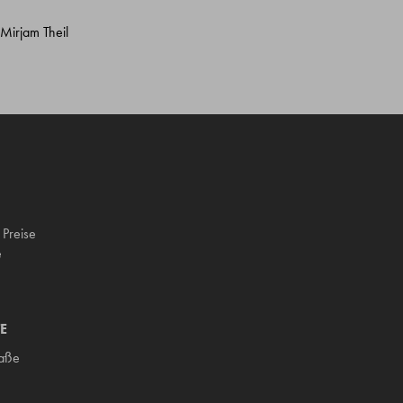
 Mirjam Theil
 Preise
e
E
raße