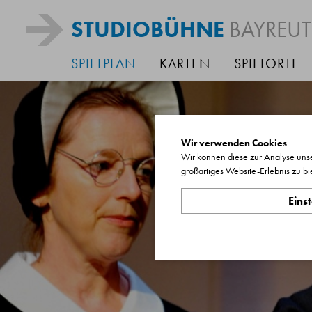
STUDIOBÜHNE
BAYREU
SPIELPLAN
KARTEN
SPIELORTE
Wir verwenden Cookies
Wir können diese zur Analyse unse
großartiges Website-Erlebnis zu bi
Eins