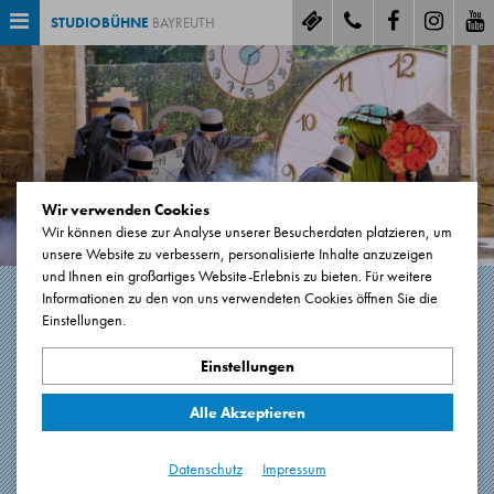
STUDIOBÜHNE
BAYREUTH
Wir verwenden Cookies
Wir können diese zur Analyse unserer Besucherdaten platzieren, um
unsere Website zu verbessern, personalisierte Inhalte anzuzeigen
und Ihnen ein großartiges Website-Erlebnis zu bieten. Für weitere
Informationen zu den von uns verwendeten Cookies öffnen Sie die
Einstellungen.
MOMO
Einstellungen
nach dem Roman von Michael Ende
Alle Akzeptieren
80 Minuten. Keine Pause
Premiere: 18.06.2023
Datenschutz
Impressum
Eremitage