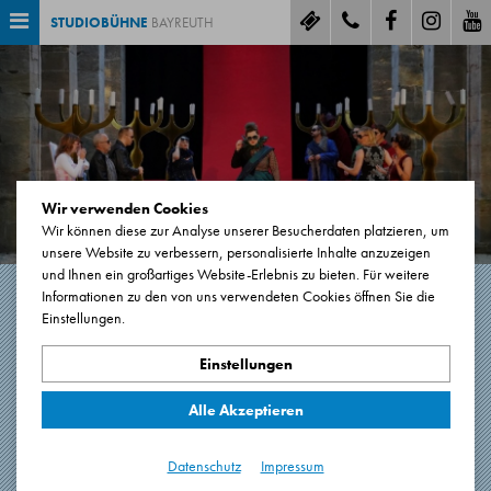
STUDIOBÜHNE
BAYREUTH
Wir verwenden Cookies
Wir können diese zur Analyse unserer Besucherdaten platzieren, um
unsere Website zu verbessern, personalisierte Inhalte anzuzeigen
und Ihnen ein großartiges Website-Erlebnis zu bieten. Für weitere
Informationen zu den von uns verwendeten Cookies öffnen Sie die
Einstellungen.
ROMEO UND JULIA
Einstellungen
Tragödie von William Shakespeare
Alle Akzeptieren
2 Stunden 25 Minuten. Eine Pause.
Premiere: 31.05.2024
Datenschutz
Impressum
Eremitage