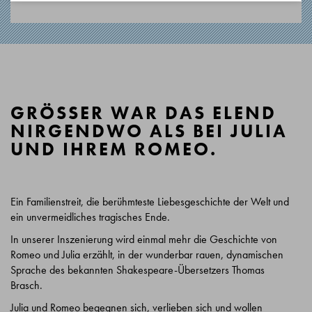
GRÖSSER WAR DAS ELEND N
IRGENDWO ALS BEI JULIA U
ND IHREM ROMEO.
Ein Familienstreit, die berühmteste Liebesgeschichte der Welt und
ein unvermeidliches tragisches Ende.
In unserer Inszenierung wird einmal mehr die Geschichte von
Romeo und Julia erzählt, in der wunderbar rauen, dynamischen
Sprache des bekannten Shakespeare-Übersetzers Thomas
Brasch.
Julia und Romeo begegnen sich, verlieben sich und wollen