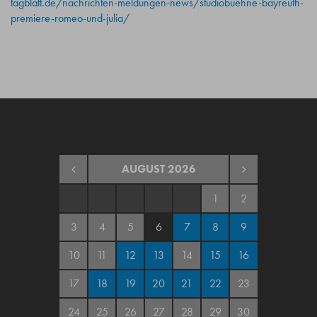
tagblatt.de/nachrichten-meldungen-news/studiobuehne-bayreuth-
premiere-romeo-und-julia/
AUGUST
2026
1
2
3
4
5
6
7
8
9
10
11
12
13
14
15
16
17
18
19
20
21
22
23
24
25
26
27
28
29
30