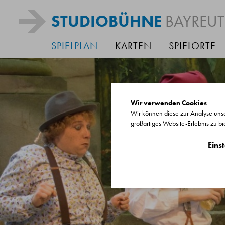
STUDIOBÜHNE
BAYREU
SPIELPLAN
KARTEN
SPIELORTE
Wir verwenden Cookies
Wir können diese zur Analyse unse
großartiges Website-Erlebnis zu bi
Eins