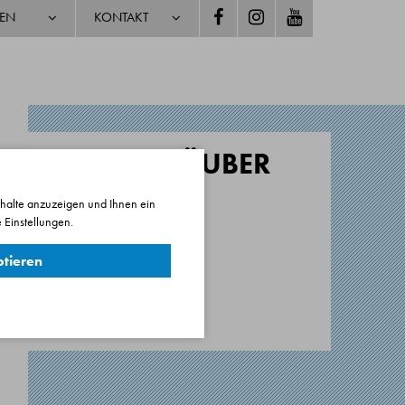
TEN
KONTAKT
NEUES VOM RÄUBER
HOTZENPLOTZ
nhalte anzuzeigen und Ihnen ein
 Einstellungen.
on Otfried Preussler
5 Minuten. Keine Pause
ptieren
remiere: 18.06.2017
Eremitage