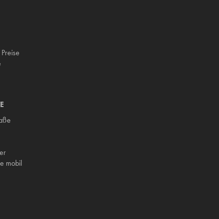
 Preise
e
E
raße
er
e mobil